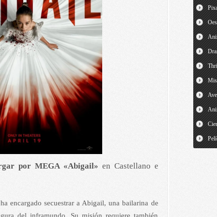
Pix
Oes
An
Dr
Thri
Mis
Ave
Ani
Cien
Pelí
rgar por MEGA «Abigail»
en Castellano e
ha encargado secuestrar a Abigail, una bailarina de
igura del inframundo. Su misión requiere también