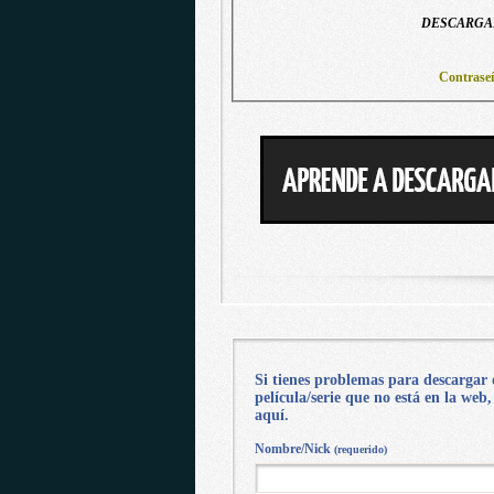
DESCARGAR
Contrase
Si tienes problemas para descargar 
película/serie que no está en la web
aquí.
Nombre/Nick
(requerido)