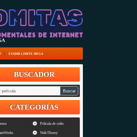
EGA
?
EVADIR LIMITE MEGA
BUSCADOR
CATEGORÍAS
renos
Película de culto
amWorks
Walt Disney