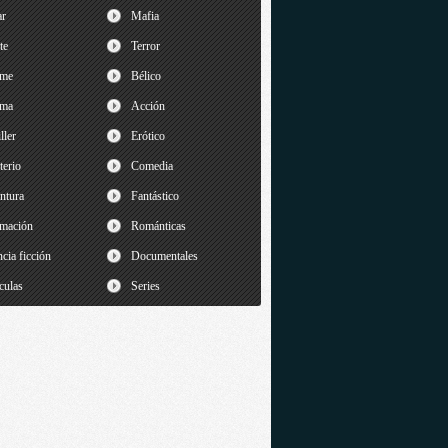
ar
Mafia
te
Terror
ime
Bélico
ama
Acción
ller
Erótico
terio
Comedia
ntura
Fantástico
mación
Románticas
cia ficción
Documentales
culas
Series