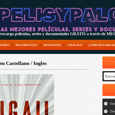
escarga películas, series y documentales GRATIS a través de M
SERIES
DOCUMENTALES
DONACIONES
CATÁLOGO
¿CÓMO DESCARGAR
n Castellano / Ingles
Est
Dre