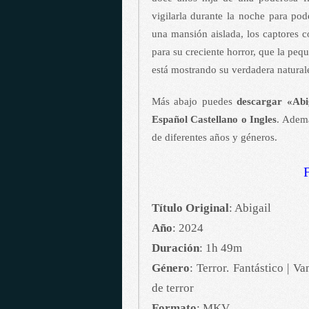
vigilarla durante la noche para po
una mansión aislada, los captores 
para su creciente horror, que la peq
está mostrando su verdadera natural
Más abajo puedes
descargar «Ab
Español Castellano o Ingles
. Ademá
de diferentes años y géneros.
Título Original
: Abigail
Año
: 2024
Duración
: 1h 49m
Género
: Terror. Fantástico | 
de terror
Formato
: MKV