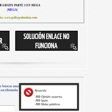
 GRATIS PARTE 3 EN MEGA
|MEGA|
ña: www.pelisypalomitas.com
o buscas una
, escríbemelo
Recuerda:
-
NO
Ofender usuarios.
-
NO
Spam.
-
NO
Malas palabras.