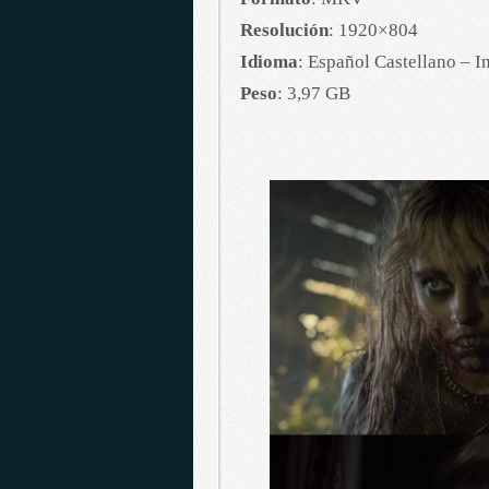
Resolución
: 1920×804
Idioma
: Español Castellano – I
Peso
: 3,97 GB