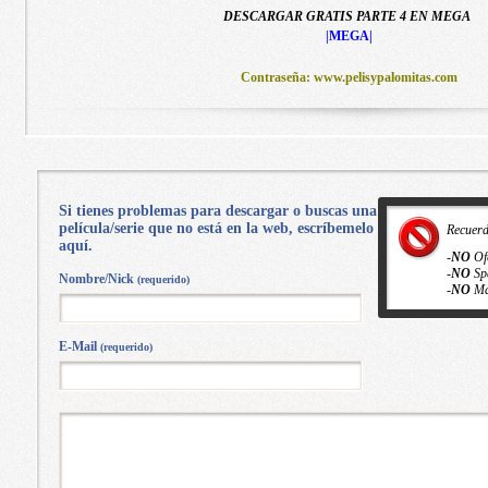
DESCARGAR GRATIS PARTE 4 EN MEGA
|MEGA|
Contraseña: www.pelisypalomitas.com
Si tienes problemas para descargar o buscas una
película/serie que no está en la web, escríbemelo
Recuer
aquí.
-
NO
Of
-
NO
Sp
Nombre/Nick
(requerido)
-
NO
Ma
E-Mail
(requerido)