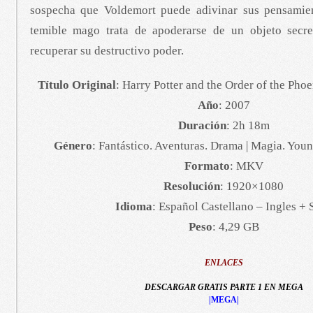
sospecha que Voldemort puede adivinar sus pensamien
temible mago trata de apoderarse de un objeto secre
recuperar su destructivo poder.
Título Original
: Harry Potter and the Order of the Phoe
Año
: 2007
Duración
: 2h 18m
Género
: Fantástico. Aventuras. Drama | Magia. You
Formato
: MKV
Resolución
: 1920×1080
Idioma
: Español Castellano – Ingles + 
Peso
: 4,29 GB
ENLACES
DESCARGAR GRATIS PARTE 1 EN MEGA
|MEGA|