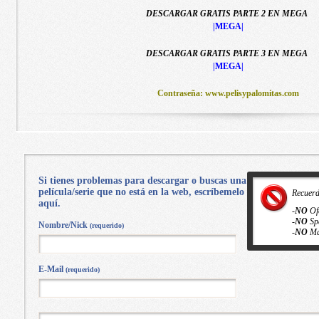
DESCARGAR GRATIS PARTE 2 EN MEGA
|MEGA|
DESCARGAR GRATIS PARTE 3 EN MEGA
|MEGA|
Contraseña: www.pelisypalomitas.com
Si tienes problemas para descargar o buscas una
película/serie que no está en la web, escríbemelo
Recuer
aquí.
-
NO
Of
-
NO
Sp
Nombre/Nick
(requerido)
-
NO
Ma
E-Mail
(requerido)