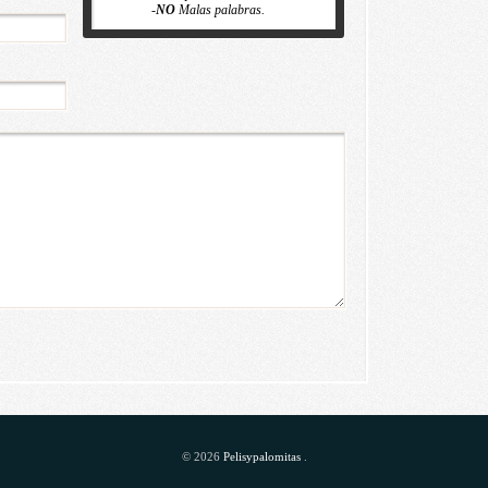
-
NO
Malas palabras.
© 2026
Pelisypalomitas
.