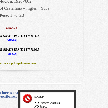
lución
: 1920×802
ol Castellano – Ingles + Subs
Peso
: 1,76 GB
ENLACE
 GRATIS PARTE 1 EN MEGA
|MEGA|
 GRATIS PARTE 2 EN MEGA
|MEGA|
ña: www.pelisypalomitas.com
o buscas una
, escríbemelo
Recuerda:
-
NO
Ofender usuarios.
-
NO
Spam.