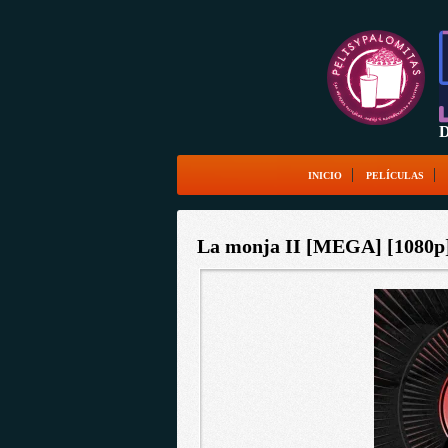
D
INICIO
PELÍCULAS
La monja II [MEGA] [1080p] 