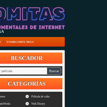
EGA
?
EVADIR LIMITE MEGA
BUSCADOR
CATEGORÍAS
renos
Película de culto
amWorks
Walt Disney