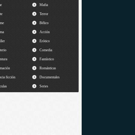
ar
Mafia
te
Terror
ime
Bélico
ama
Acción
ller
Erótico
terio
Comedia
ntura
Fantástico
mación
Románticas
cia ficción
Documentales
culas
Series