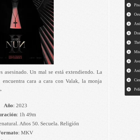
Pix
Oes
An
Dr
Thri
Mis
Ave
Ani
s asesinado. Un mal se está extendiendo. La
Cien
 encuentra cara a cara con Valak, la monja
»
Pelí
Año
: 2023
uración
: 1h 49m
renatural. Años 50. Secuela. Religión
Formato
: MKV