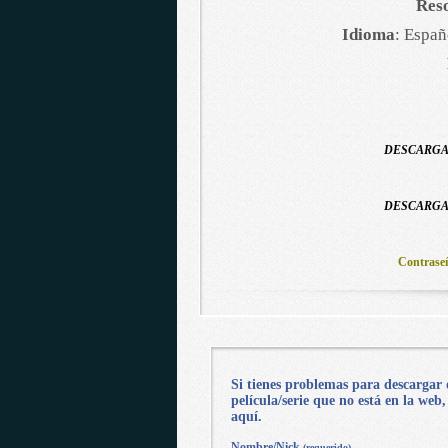
Reso
Idioma
: Españ
DESCARGAR
DESCARGAR
Contrase
Si tienes problemas para descargar 
película/serie que no está en la web
aquí.
Nombre/Nick
(requerido)