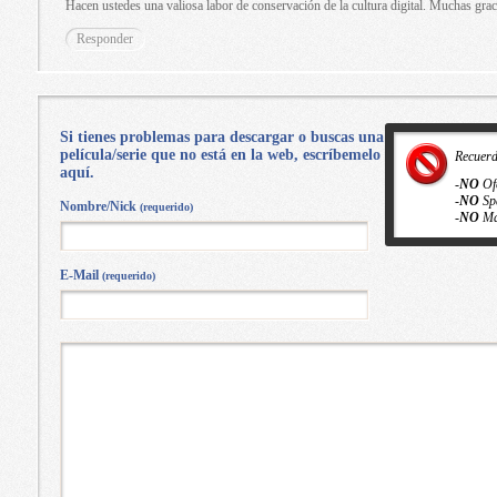
Hacen ustedes una valiosa labor de conservación de la cultura digital. Muchas grac
Responder
Si tienes problemas para descargar o buscas una
película/serie que no está en la web, escríbemelo
Recuer
aquí.
-
NO
Of
-
NO
Sp
Nombre/Nick
(requerido)
-
NO
Ma
E-Mail
(requerido)