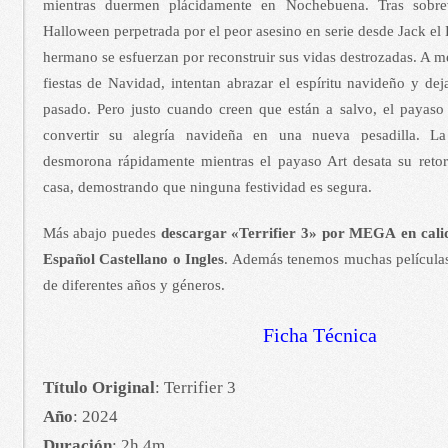
mientras duermen plácidamente en Nochebuena. Tras sobre
Halloween perpetrada por el peor asesino en serie desde Jack el 
hermano se esfuerzan por reconstruir sus vidas destrozadas. A m
fiestas de Navidad, intentan abrazar el espíritu navideño y deja
pasado. Pero justo cuando creen que están a salvo, el payaso 
convertir su alegría navideña en una nueva pesadilla. La
desmorona rápidamente mientras el payaso Art desata su retor
casa, demostrando que ninguna festividad es segura.
Más abajo puedes
descargar «Terrifier 3» por MEGA en cal
Español Castellano o Ingles
. Además tenemos muchas películas
de diferentes años y géneros.
Ficha Técnica
Título Original
: Terrifier 3
Año
: 2024
Duración
: 2h 4m